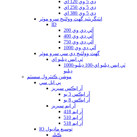
ڊي 5 وي 120 اي
ڊي 5 وي 250 اي
ڊي 5 وي 380 اي
انٽيگريٽيڊ گھٽ وولٽيج سرو موٽر
ID
آئي ڊي وي 200
آئي ڊي وي 400
آئي ڊي وي 750
آئي ڊي وي 1000
گھٽ وولٽيج ڊي سي سرو موٽر
ٽي ايس ڊبليو اي
ٽي ايس ڊبليو اي-100 ڊبليو-1000
ڊبليو
موشن ڪنٽرول سسٽم
پي ايل سي
آر ايڪس سيريز
آر ايڪس 3 يو
آر ايڪس 8 يو
آر ايم سيريز
آر ايم 418
آر ايم 510
آر ايم 518
IO توسيع ماڊيول
ڪپلر