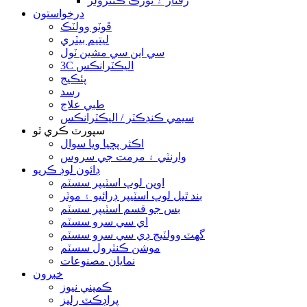
رفتار ۽ ٽورڪ ڪنٽرولر
درخواستون
ڦوٽو وولٽڪ
ليتيم بيٽري
سي اين سي مشين ٽول
3C اليڪٽرانڪس
پئڪيج
رسد
طبي علاج
سيمي ڪنڊڪٽر / اليڪٽرانڪس
سپورٽ ڪري ٿو
اڪثر پڇيا ويا سوال
وارنٽي ۽ مرمت جي سروس
ڊائون لوڊ ڪريو
اوپن لوپ اسٽيپر سسٽم
بند ٿيل لوپ اسٽيپر ڊرائيو ۽ موٽر
بس جو قسم اسٽيپر سسٽم
اي سي سرو سسٽم
گھٽ وولٽيج ڊي سي سرو سسٽم
موشن ڪنٽرول سسٽم
نمايان مصنوعات
خبرون
ڪمپني نيوز
پراڊڪٽ رليز