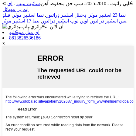
© ڪاپي رائيٽ - 2010-2025: سڀ حق محفوظ آهن.
سائيٽ ميپ
-
اي
ايم پي موبائل
نيما 23 اسٽيپر موٽر
,
ڊجيٽل اسٽيپر ڊرائيور
,
نيما اسٽيپر موٽر
,
فيلڊ
,
بس اسٽيپر ڊرائيور
,
اوپن لوپ اسٽيپر ڊرائيور
,
نيما 17 اسٽيپر موٽر
اي ميل موڪليو
8613826536186
x