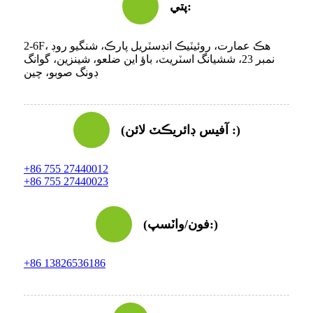
پتي:
2-6F، هڪ عمارت، روئيٽيڪ انڊسٽريل پارڪ، شنگيو روڊ
نمبر 23، ششيانگ اسٽريٽ، باؤ اين ضلعو، شينزين، گوانگ
ڊونگ صوبو، چين
(آفيس ڊائريڪٽ لائن :)
+86 755 27440012
+86 755 27440023
(فون/واٽسپ:)
+86 13826536186