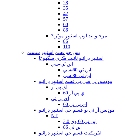
28
35
42
57
60
86
3 مرحلو بند لوپ اسٽيپر موٽر
86
110
بس جو قسم اسٽيپر سسٽم
اسٽيپر ڊرائيو ٽائيپ ڪري سگهو ٿا
اين ٽي-سي
اين ٽي 60-سي
اين ٽي 86-سي
موڊبس ٽي سي پي قسم اسٽيپر ڊرائيو
اي پي آر
اي پي آر 60
اي پي ٽي
اي پي ٽي 60
موڊبس آر ٽي يو قسم جي اسٽيپر ڊرائيو
NT
اين ٽي 60 وي 3.0
اين ٽي 86
ايٿرڪيٽ قسم جي اسٽيپر ڊرائيو