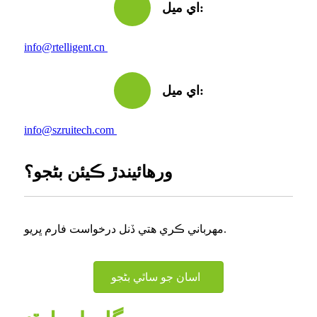
اي ميل:
info@rtelligent.cn
اي ميل:
info@szruitech.com
ورهائيندڙ ڪيئن بڻجو؟
مھرباني ڪري هتي ڏنل درخواست فارم ڀريو.
اسان جو ساٿي بڻجو