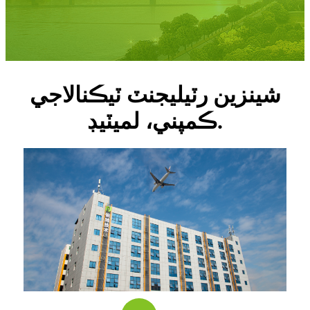
شينزين رٽيليجنٽ ٽيڪنالاجي
ڪمپني، لميٽيڊ.