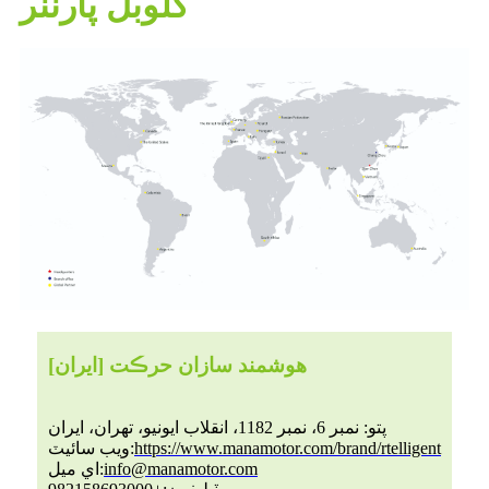
گلوبل پارٽنر
[ايران] هوشمند سازان حرڪت
پتو: نمبر 6، نمبر 1182، انقلاب ايونيو، تهران، ايران
https://www.manamotor.com/brand/rtelligent
ويب سائيٽ:
info@manamotor.com
اي ميل: