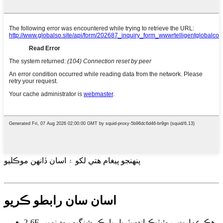
پنهنجو پيغام هتي لکو ۽ اسان ڏانهن موڪليو
اسان سان رابطو ڪريو
2-6F، هڪ عمارت، روئيٽيڪ انڊسٽريل پارڪ، شنگيو روڊ نمبر