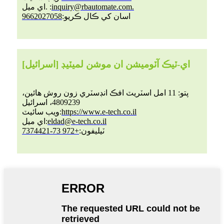
inquiry@rbautomate.com.
اي ميل. :
اسان کي ڪال ڪريو:
9662027058
[اسرائيل] اي-ٽيڪ آٽوميشن ان موشن لميٽيڊ
پتو: 11 امل اسٽريٽ افڪ انڊسٽري زون روش هائين،
4809239، اسرائيل
https://www.e-tech.co.il
ويب سائيٽ:
eldad@e-tech.co.il
اي ميل:
ٽيليفون:
+972 73-7374421