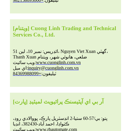
ٽيليفون:
+982158693000
[ويتنام] Cuong Linh Trading and Technical
Services Co., Ltd.
ائڊريس: نمبر 10، لين 51، Nguyen Viet Xuan گهٽي،
Thanh Xuan ضلعي، هانوئي شهر، ويتنام
www.cuonglinh.com.vn
ويب سائيٽ:
inquiry@cuonglinh.com.vn
اي ميل:
ٽيليفون:
+84369988099
[ڀارت] آر بي اي آپٽيسنڪ پرائيويٽ لميٽيڊ
پتو: بي/57-60 ستيا-2 انڊسٽريل پارڪ، ڀووالادي روڊ،
ڪٺواڊا، احمد آباد-382430، انڊيا
www.rbautomate.com
ويب سائيٽ: