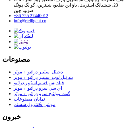
23، ششيانگ اسٽريٽ، باؤ اين ضلعو، شينزين، گوانگ ڊونگ
صوبو، چين
+86 755 27440012
info@rtelligent.cn
مصنوعات
ڊجيٽل اسٽيپر ڊرائيو ۽ موٽر
بند ٿيل لوپ اسٽيپر ڊرائيو ۽ موٽر
فيلڊ بس قسم اسٽيپر ڊرائيو
اي سي سرو ڊرائيو ۽ موٽر
گھٽ وولٽيج سرو ڊرائيو ۽ موٽر
نمايان مصنوعات
موشن ڪنٽرول سسٽم
خبرون