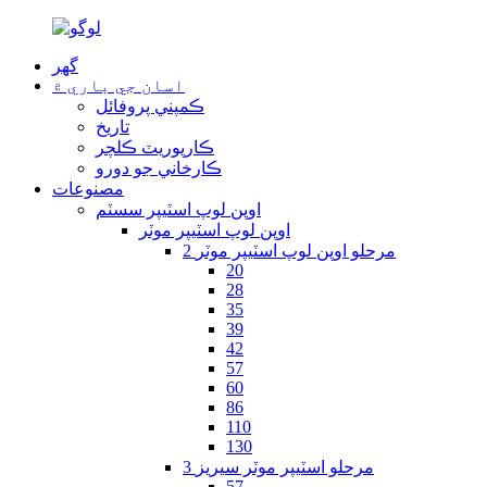
گھر
اسان جي باري ۾
ڪمپني پروفائل
تاريخ
ڪارپوريٽ ڪلچر
ڪارخاني جو دورو
مصنوعات
اوپن لوپ اسٽيپر سسٽم
اوپن لوپ اسٽيپر موٽر
2 مرحلو اوپن لوپ اسٽيپر موٽر
20
28
35
39
42
57
60
86
110
130
3 مرحلو اسٽيپر موٽر سيريز
57