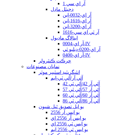
آر اي سي 1
ڊجيٽل ماڊل
آر اي-0032-اين
آر اي-1616-اين
آر اي-3200-اين
آر ٽي اي سي-1616
اينالاگ ماڊيول
آر اي-0004-IV
آر اي-0200-ڊبليو ٽي
آر اي-0400-IV
حرڪت ڪنٽرولر
نمايان مصنوعات
انٽيگريٽيڊ اسٽيپر موٽر
آئي آر/آئي ٽي-ايم
آئي آر 42/آئي ٽي 42
آئي آر 57/آئي ٽي 57
آئي آر 60/آئي ٽي 60
آئي آر 86/آئي ٽي 86
يو ايل تصديق ٿيل شيون
يو ايس آر 2556
يو ايس آر 2556 اي
يو ايس ٽي 2556 اي
يو ايس ٽي 2556 ايم