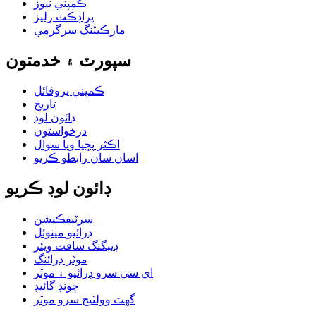
ڪمپني نيوز
پراڊڪٽ رليز
مارڪيٽنگ سرگرمي
سپورٽ ۽ خدمتون
ڪمپني پروفائل
تاريخ
ڊائون لوڊ
درخواستون
اڪثر پڇيا ويا سوال
اسان سان رابطو ڪريو
ڊائون لوڊ ڪريو
سرٽيفڪيشن
ڊرائيو مينوئل
ڊيبگنگ سافٽ ويئر
موٽر ڊرائنگ
اي سي سرو ڊرائيو ۽ موٽر
چونڊ گائيڊ
گھٽ وولٽيج سرو موٽر