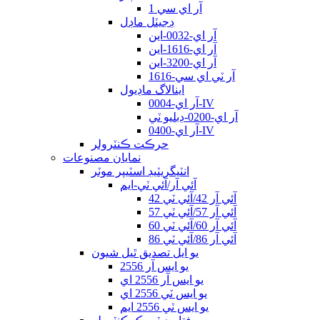
آر اي سي 1
ڊجيٽل ماڊل
آر اي-0032-اين
آر اي-1616-اين
آر اي-3200-اين
آر ٽي اي سي-1616
اينالاگ ماڊيول
آر اي-0004-IV
آر اي-0200-ڊبليو ٽي
آر اي-0400-IV
حرڪت ڪنٽرولر
نمايان مصنوعات
انٽيگريٽيڊ اسٽيپر موٽر
آئي آر/آئي ٽي-ايم
آئي آر 42/آئي ٽي 42
آئي آر 57/آئي ٽي 57
آئي آر 60/آئي ٽي 60
آئي آر 86/آئي ٽي 86
يو ايل تصديق ٿيل شيون
يو ايس آر 2556
يو ايس آر 2556 اي
يو ايس ٽي 2556 اي
يو ايس ٽي 2556 ايم