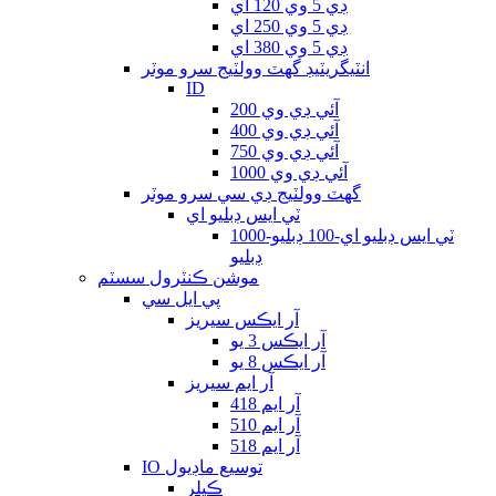
ڊي 5 وي 120 اي
ڊي 5 وي 250 اي
ڊي 5 وي 380 اي
انٽيگريٽيڊ گھٽ وولٽيج سرو موٽر
ID
آئي ڊي وي 200
آئي ڊي وي 400
آئي ڊي وي 750
آئي ڊي وي 1000
گھٽ وولٽيج ڊي سي سرو موٽر
ٽي ايس ڊبليو اي
ٽي ايس ڊبليو اي-100 ڊبليو-1000
ڊبليو
موشن ڪنٽرول سسٽم
پي ايل سي
آر ايڪس سيريز
آر ايڪس 3 يو
آر ايڪس 8 يو
آر ايم سيريز
آر ايم 418
آر ايم 510
آر ايم 518
IO توسيع ماڊيول
ڪپلر