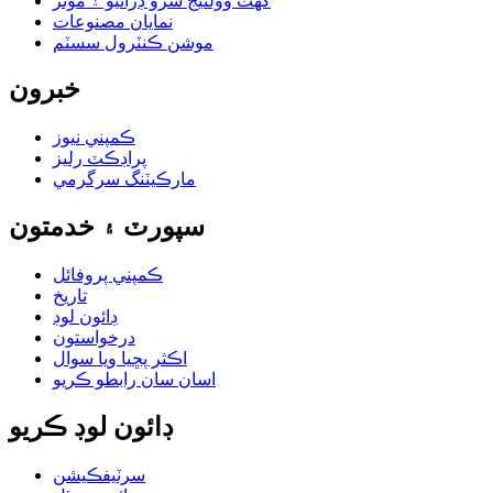
گھٽ وولٽيج سرو ڊرائيو ۽ موٽر
نمايان مصنوعات
موشن ڪنٽرول سسٽم
خبرون
ڪمپني نيوز
پراڊڪٽ رليز
مارڪيٽنگ سرگرمي
سپورٽ ۽ خدمتون
ڪمپني پروفائل
تاريخ
ڊائون لوڊ
درخواستون
اڪثر پڇيا ويا سوال
اسان سان رابطو ڪريو
ڊائون لوڊ ڪريو
سرٽيفڪيشن