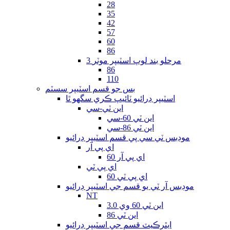
28
35
42
57
60
86
3 مرحلو بند لوپ اسٽيپر موٽر
86
110
بس جو قسم اسٽيپر سسٽم
اسٽيپر ڊرائيو ٽائيپ ڪري سگهو ٿا
اين ٽي-سي
اين ٽي 60-سي
اين ٽي 86-سي
موڊبس ٽي سي پي قسم اسٽيپر ڊرائيو
اي پي آر
اي پي آر 60
اي پي ٽي
اي پي ٽي 60
موڊبس آر ٽي يو قسم جي اسٽيپر ڊرائيو
NT
اين ٽي 60 وي 3.0
اين ٽي 86
ايٿرڪيٽ قسم جي اسٽيپر ڊرائيو