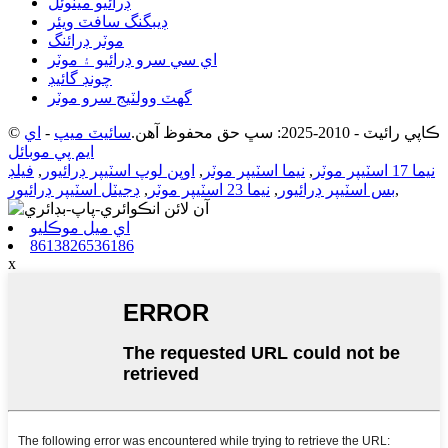
ڊرائيو مينوئل
ڊيبگنگ سافٽ ويئر
موٽر ڊرائنگ
اي سي سرو ڊرائيو ۽ موٽر
چونڊ گائيڊ
گھٽ وولٽيج سرو موٽر
© ڪاپي رائيٽ - 2010-2025: سڀ حق محفوظ آهن.
سائيٽ ميپ
-
اي
ايم پي موبائل
نيما 17 اسٽيپر موٽر
,
نيما اسٽيپر موٽر
,
اوپن لوپ اسٽيپر ڊرائيور
,
فيلڊ
,
بس اسٽيپر ڊرائيور
,
نيما 23 اسٽيپر موٽر
,
ڊجيٽل اسٽيپر ڊرائيور
اي ميل موڪليو
8613826536186
x