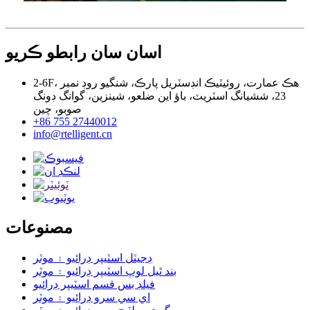
اسان سان رابطو ڪريو
2-6F، هڪ عمارت، روئيٽيڪ انڊسٽريل پارڪ، شنگيو روڊ نمبر
23، ششيانگ اسٽريٽ، باؤ اين ضلعو، شينزين، گوانگ ڊونگ
صوبو، چين
+86 755 27440012
info@rtelligent.cn
مصنوعات
ڊجيٽل اسٽيپر ڊرائيو ۽ موٽر
بند ٿيل لوپ اسٽيپر ڊرائيو ۽ موٽر
فيلڊ بس قسم اسٽيپر ڊرائيو
اي سي سرو ڊرائيو ۽ موٽر