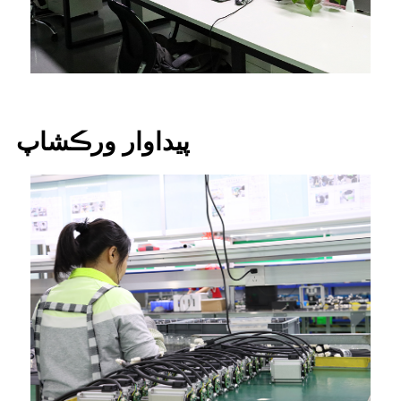
پيداوار ورڪشاپ