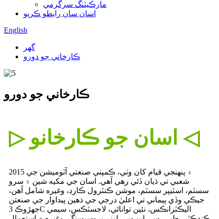
مارڪيٽنگ سرگرمي
اسان سان رابطو ڪريو
English
گھر
ڪارخاني جو دورو
ڪارخاني جو دورو
▷ اسان جو ڪارخانو ◁
2015 ۾ پنهنجي قيام کان وٺي، ڪمپني صنعتي آٽوميشن جي
شعبي تي ڌيان ڏئي رهي آهي. اسان جي مکيه شين ۾ سرو
سسٽم، اسٽيپر سسٽم، موشن ڪنٽرول ڪارڊ، وغيره شامل آهن،
جيڪي وڏي پيماني تي اعليٰ درجي جي ذهين پيداوار جي صنعتن
جهڙوڪ 3C اليڪٽرانڪس، نئين توانائي، لاجسٽڪس، سيمي
ڪنڊڪٽر، طبي، سي اين سي ليزر پروسيسنگ، وغيره ۾ استعمال