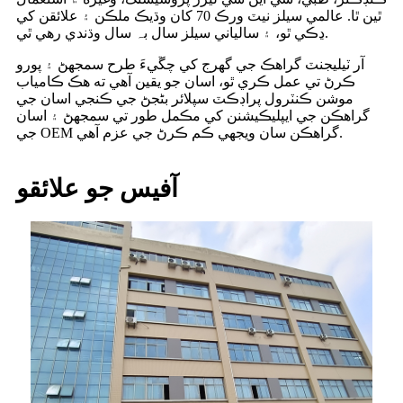
ٿين ٿا. عالمي سيلز نيٽ ورڪ 70 کان وڌيڪ ملڪن ۽ علائقن کي
ڍڪي ٿو، ۽ سالياني سيلز سال بہ سال وڌندي رهي ٿي.
آر ٽيليجنٽ گراهڪ جي گهرج کي چڱيءَ طرح سمجهڻ ۽ پورو
ڪرڻ تي عمل ڪري ٿو، اسان جو يقين آهي ته هڪ ڪامياب
موشن ڪنٽرول پراڊڪٽ سپلائر بڻجڻ جي ڪنجي اسان جي
گراهڪن جي ايپليڪيشنن کي مڪمل طور تي سمجهڻ ۽ اسان
جي OEM گراهڪن سان ويجهي ڪم ڪرڻ جي عزم آهي.
آفيس جو علائقو