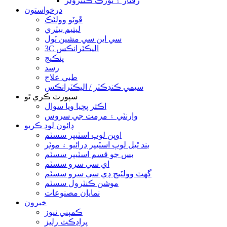
رفتار ۽ ٽورڪ ڪنٽرولر
درخواستون
ڦوٽو وولٽڪ
ليتيم بيٽري
سي اين سي مشين ٽول
3C اليڪٽرانڪس
پئڪيج
رسد
طبي علاج
سيمي ڪنڊڪٽر / اليڪٽرانڪس
سپورٽ ڪري ٿو
اڪثر پڇيا ويا سوال
وارنٽي ۽ مرمت جي سروس
ڊائون لوڊ ڪريو
اوپن لوپ اسٽيپر سسٽم
بند ٿيل لوپ اسٽيپر ڊرائيو ۽ موٽر
بس جو قسم اسٽيپر سسٽم
اي سي سرو سسٽم
گھٽ وولٽيج ڊي سي سرو سسٽم
موشن ڪنٽرول سسٽم
نمايان مصنوعات
خبرون
ڪمپني نيوز
پراڊڪٽ رليز