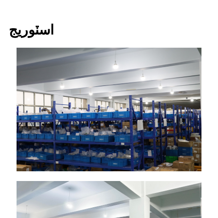
اسٽوريج