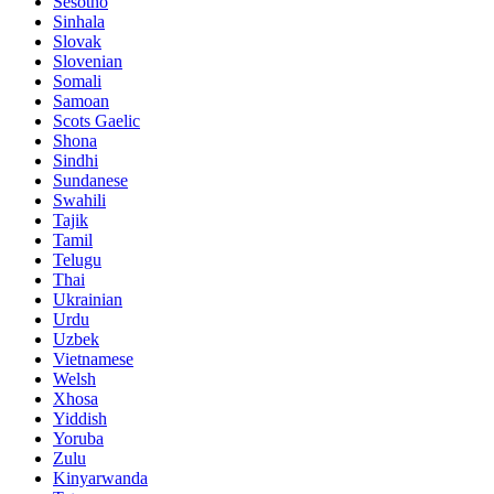
Sesotho
Sinhala
Slovak
Slovenian
Somali
Samoan
Scots Gaelic
Shona
Sindhi
Sundanese
Swahili
Tajik
Tamil
Telugu
Thai
Ukrainian
Urdu
Uzbek
Vietnamese
Welsh
Xhosa
Yiddish
Yoruba
Zulu
Kinyarwanda