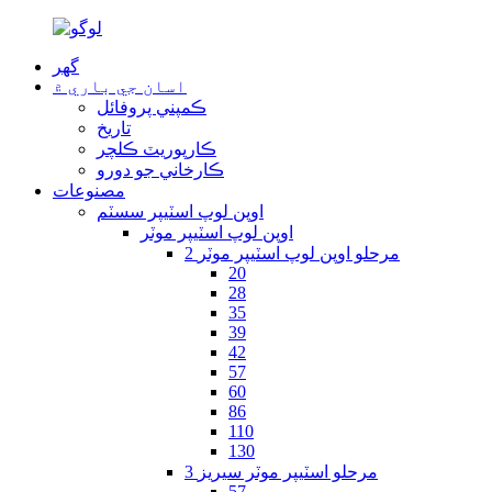
گھر
اسان جي باري ۾
ڪمپني پروفائل
تاريخ
ڪارپوريٽ ڪلچر
ڪارخاني جو دورو
مصنوعات
اوپن لوپ اسٽيپر سسٽم
اوپن لوپ اسٽيپر موٽر
2 مرحلو اوپن لوپ اسٽيپر موٽر
20
28
35
39
42
57
60
86
110
130
3 مرحلو اسٽيپر موٽر سيريز
57